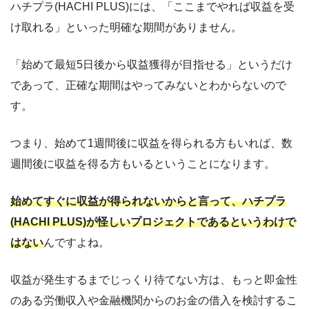
ハチプラ(HACHI PLUS)には、「ここまでやれば収益を受
け取れる」といった明確な期間がありません。
「始めて最短5日後から収益獲得が目指せる」というだけ
であって、正確な期間はやってみないとわからないので
す。
つまり、始めて1週間後に収益を得られる方もいれば、数
週間後に収益を得る方もいるということになります。
始めてすぐに収益が得られないからと言って、ハチプラ
(HACHI PLUS)が怪しいプロジェクトであるというわけで
はない
んですよね。
収益が発生するまでじっくり待てない方は、もっと即金性
のある労働収入や金融機関からのお金の借入を検討するこ