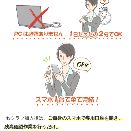
Irisクラブ加入後は、
ご自身のスマホで専用口座を開き、
残高確認作業を行うだけ。