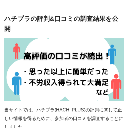
ハチプラの評判&口コミの調査結果
を公
開
当サイトでは、ハチプラ(HACHI PLUS)の評判に関して正
しい情報を得るために、参加者の口コミを調査することに
しました。