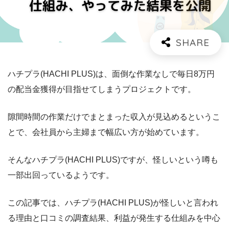
ハチプラ(HACHI PLUS)は、面倒な作業なしで毎日8万円
の配当金獲得が目指せてしまうプロジェクトです。
隙間時間の作業だけでまとまった収入が見込めるというこ
とで、会社員から主婦まで幅広い方が始めています。
そんなハチプラ(HACHI PLUS)ですが、怪しいという噂も
一部出回っているようです。
この記事では、ハチプラ(HACHI PLUS)が怪しいと言われ
る理由と口コミの調査結果、利益が発生する仕組みを中心