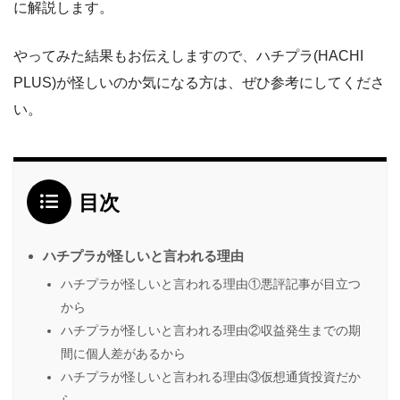
に解説します。
やってみた結果もお伝えしますので、ハチプラ(HACHI
PLUS)が怪しいのか気になる方は、ぜひ参考にしてくださ
い。
目次
ハチプラが怪しいと言われる理由
ハチプラが怪しいと言われる理由①悪評記事が目立つ
から
ハチプラが怪しいと言われる理由②収益発生までの期
間に個人差があるから
ハチプラが怪しいと言われる理由③仮想通貨投資だか
ら