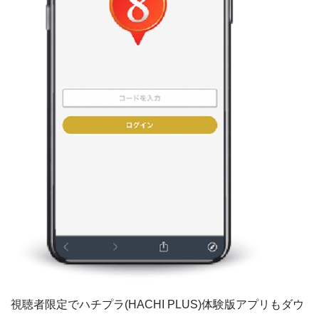
視聴者限定でハチプラ(HACHI PLUS)体験版アプリもダウ