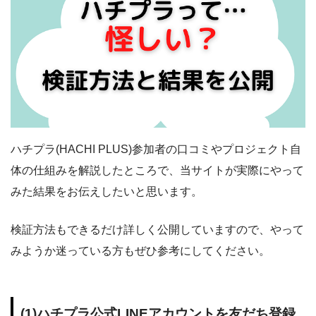
ハチプラ(HACHI PLUS)参加者の口コミやプロジェクト自
体の仕組みを解説したところで、当サイトが実際にやって
みた結果をお伝えしたいと思います。
検証方法もできるだけ詳しく公開していますので、やって
みようか迷っている方もぜひ参考にしてください。
(1)ハチプラ公式LINEアカウントを友だち登録