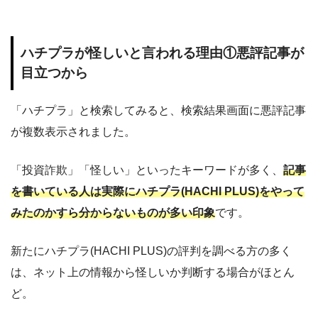
ハチプラが怪しいと言われる理由①悪評記事が
目立つから
「ハチプラ」と検索してみると、検索結果画面に悪評記事
が複数表示されました。
「投資詐欺」「怪しい」といったキーワードが多く、
記事
を書いている人は実際にハチプラ(HACHI PLUS)をやって
みたのかすら分からないものが多い印象
です。
新たにハチプラ(HACHI PLUS)の評判を調べる方の多く
は、ネット上の情報から怪しいか判断する場合がほとん
ど。