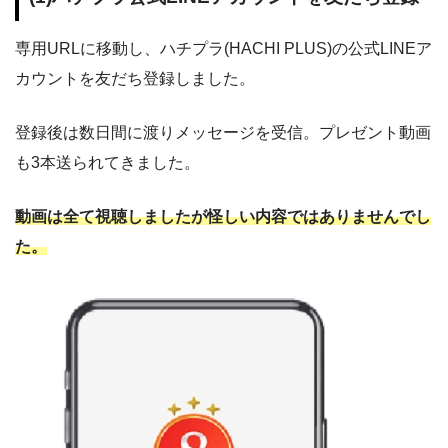
専用URLに移動し、ハチプラ(HACHI PLUS)の公式LINEア
カウントを友だち登録しました。
登録後は数日間に渡りメッセージを受信。プレゼント動画
も3本送られてきました。
動画は全て視聴しましたが怪しい内容ではありませんでし
た。