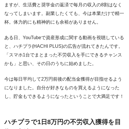
ますが、生活費と奨学金の返済で毎月の収入の8割はなく
なってしまいます。副業したくても、今は本業だけで精一
杯。体力的にも精神的にも余裕がありません。
ある日、YouTubeで資産形成に関する動画を視聴している
と、ハチプラ(HACHI PLUS)の広告が流れてきたんです。
「スマホ1台でまとまった不労収入を手にできるチャンス
かも」と思い、その日のうちに始めました。
今は毎日平均して2万円前後の配当金獲得が目指せるよう
になりました。自分が好きなものを買えるようになった
し、貯金もできるようになったということで大満足です！
ハチプラで1日8万円の不労収入獲得を目