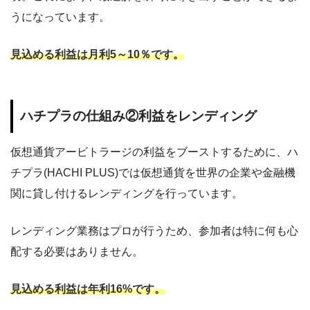
うになっています。
見込める利益は月利5～10％です。
ハチプラの仕組み②利益をレンディング
仮想通貨アービトラージの利益をブーストするために、ハ
チプラ(HACHI PLUS)では仮想通貨を世界の企業や金融機
関に貸し付けるレンディングを行っています。
レンディング業務はプロが行うため、参加者は特に何も心
配する必要はありません。
見込める利益は年利16%です。